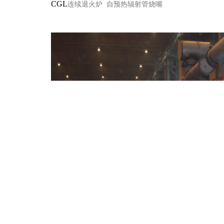
CGL
连续退火炉 自预热辐射管烧嘴