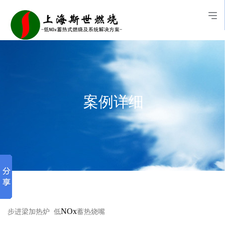
案例详细
NOx
步进梁
加热炉
低
蓄热烧嘴